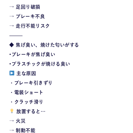
→ 足回り破損
→ ブレーキ不良
→
走行不能リスク
⸻
◆ 焦げ臭い、焼けた匂いがする
•ブレーキが焦げ臭い
•プラスチックが焼ける臭い
主な原因
・ブレーキ引きずり
・電装ショート
・クラッチ滑り
放置すると…
→ 火災
→ 制動不能