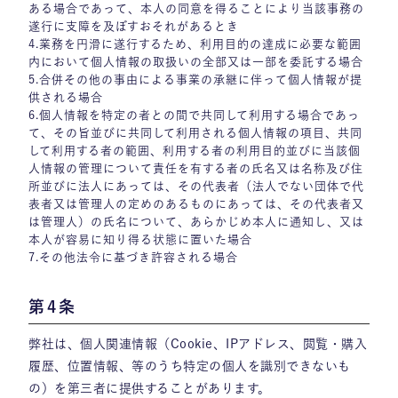
ある場合であって、本人の同意を得ることにより当該事務の
遂行に支障を及ぼすおそれがあるとき
4.業務を円滑に遂行するため、利用目的の達成に必要な範囲
内において個人情報の取扱いの全部又は一部を委託する場合
5.合併その他の事由による事業の承継に伴って個人情報が提
供される場合
6.個人情報を特定の者との間で共同して利用する場合であっ
て、その旨並びに共同して利用される個人情報の項目、共同
して利用する者の範囲、利用する者の利用目的並びに当該個
人情報の管理について責任を有する者の氏名又は名称及び住
所並びに法人にあっては、その代表者（法人でない団体で代
表者又は管理人の定めのあるものにあっては、その代表者又
は管理人）の氏名について、あらかじめ本人に通知し、又は
本人が容易に知り得る状態に置いた場合
7.その他法令に基づき許容される場合
第4条
弊社は、個人関連情報（Cookie、IPアドレス、閲覧・購入
履歴、位置情報、等のうち特定の個人を識別できないも
の）を第三者に提供することがあります。