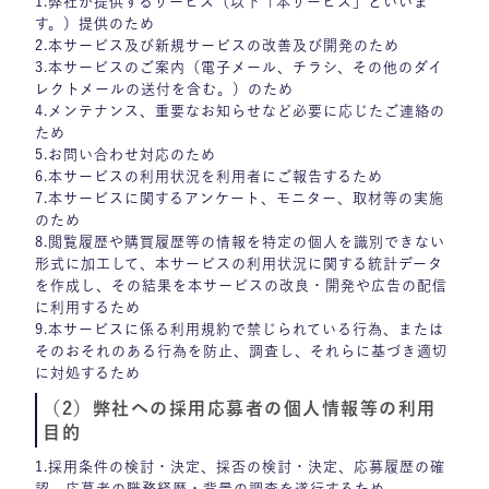
1.弊社が提供するサービス（以下「本サービス」といいま
す。）提供のため
2.本サービス及び新規サービスの改善及び開発のため
3.本サービスのご案内（電子メール、チラシ、その他のダイ
レクトメールの送付を含む。）のため
4.メンテナンス、重要なお知らせなど必要に応じたご連絡の
ため
5.お問い合わせ対応のため
6.本サービスの利用状況を利用者にご報告するため
7.本サービスに関するアンケート、モニター、取材等の実施
のため
8.閲覧履歴や購買履歴等の情報を特定の個人を識別できない
形式に加工して、本サービスの利用状況に関する統計データ
を作成し、その結果を本サービスの改良・開発や広告の配信
に利用するため
9.本サービスに係る利用規約で禁じられている行為、または
そのおそれのある行為を防止、調査し、それらに基づき適切
に対処するため
（2）弊社への採用応募者の個人情報等の利用
目的
1.採用条件の検討・決定、採否の検討・決定、応募履歴の確
認、応募者の職務経歴・背景の調査を遂行するため